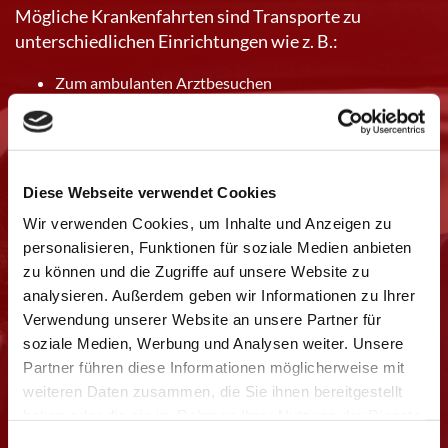
Mögliche Krankenfahrten sind Transporte zu
unterschiedlichen Einrichtungen wie z. B.:
Zum ambulanten Arztbesuchen
Zu stationären Aufenthalten oder Entlassungen vom
Krankenhaus nach Hause
Zur Strahlentherapie, Chemo- oder Dialysebehandlung
Diese Webseite verwendet Cookies
Reha und Kuraufenthalten
Wir verwenden Cookies, um Inhalte und Anzeigen zu
Physio-, Ergotherapie
personalisieren, Funktionen für soziale Medien anbieten
Klinikfahrten im In- und Ausland
zu können und die Zugriffe auf unsere Website zu
Auslands-Rückholungen
analysieren. Außerdem geben wir Informationen zu Ihrer
Fahrten zur Kurzzeitpflege / Seniorenheim
Verwendung unserer Website an unsere Partner für
soziale Medien, Werbung und Analysen weiter. Unsere
Nach einem Arbeitsunfall werden sie von uns ins
Partner führen diese Informationen möglicherweise mit
Krankenhaus gebracht
weiteren Daten zusammen, die Sie ihnen bereitgestellt
Schauen Sie sich hier das aktuelle
Patientenmerkblatt
haben oder die sie im Rahmen Ihrer Nutzung der Dienste
2020
an!
gesammelt haben.
Einwilligungsauswahl