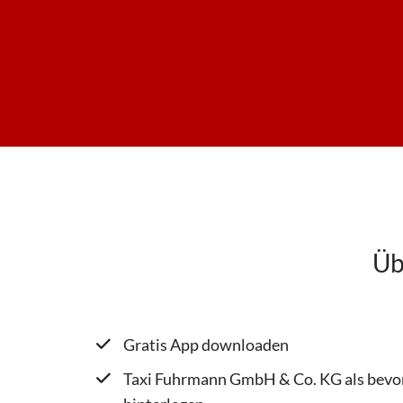
1
7
1
7
0
0
Üb
T
Gratis App downloaden
a
Taxi Fuhrmann GmbH & Co. KG als bev
x