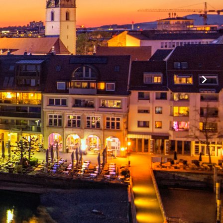
Taxizentrale Tettnang
+49 (0)7542 55 77 88
Taxizentrale
Langenargen
+49 (0)7543 95 33 007