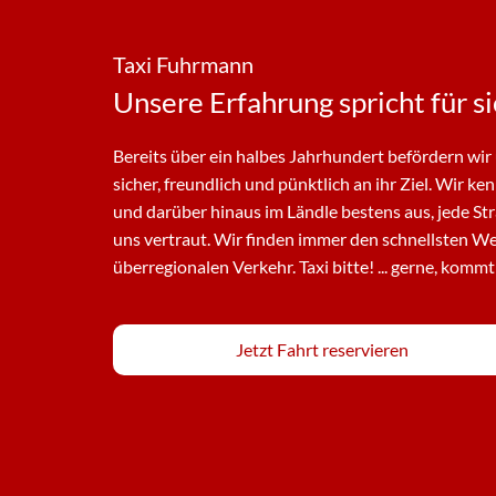
n
Taxi Fuhrmann
+
Unsere Erfahrung spricht für s
4
Bereits über ein halbes Jahrhundert befördern wi
9
sicher, freundlich und pünktlich an ihr Ziel. Wir k
und darüber hinaus im Ländle bestens aus, jede Str
(
uns vertraut. Wir finden immer den schnellsten W
überregionalen Verkehr. Taxi bitte! ... gerne, kommt
0
)
Jetzt Fahrt reservieren
7
5
4