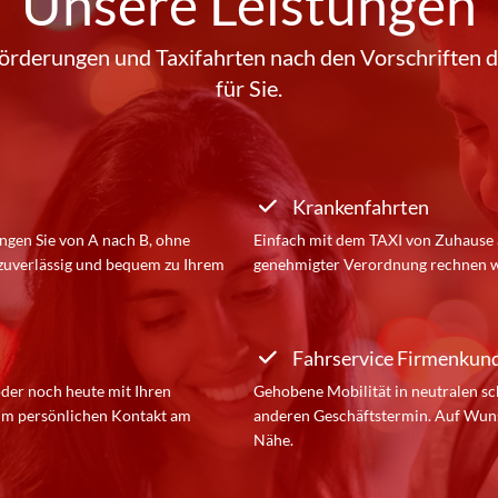
Unsere Leistungen
örderungen und Taxifahrten nach den Vorschriften 
für Sie.
Krankenfahrten
ingen Sie von A nach B, ohne
Einfach mit dem TAXI von Zuhause a
 zuverlässig und bequem zu Ihrem
genehmigter Verordnung rechnen wi
Fahrservice Firmenkun
oder noch heute mit Ihren
Gehobene Mobilität in neutralen 
zum persönlichen Kontakt am
anderen Geschäftstermin. Auf Wunsc
Nähe.