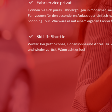
(
Fahrservice privat
Gönnen Sie sich pures Fahrvergnügen in modernen, n
0
Fahrzeugen für den besonderen Anlass oder einfach nu
Shopping Tour. Wie wäre es mit einem eigenen Fahrer 
)
7
Ski Lift Shuttle
5
Winter, Bergluft, Schnee, Höhensonne und Après-Ski. V
und wieder zurück. Wann geht es los?
4
2
5
5
7
7