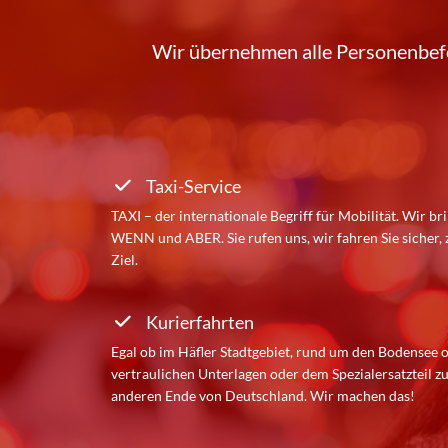
t
Wir übernehmen alle Personenbef
t
n
a
Taxi-Service
n
TAXI – der internationale Begriff für Mobilität. Wir br
WENN und ABER. Sie rufen uns, wir fahren Sie sicher,
g
Ziel.
Kurierfahrten
+
Egal ob im Häfler Stadtgebiet, rund um den Bodensee 
4
vertraulichen Unterlagen oder dem Spezialersatzteil 
anderen Ende von Deutschland. Wir machen das!
9